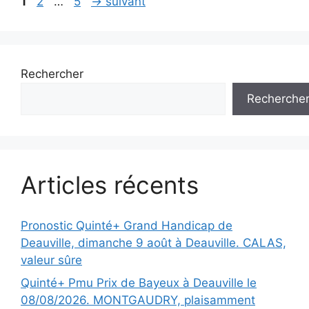
Navigation
Page
Page
Page
1
2
…
5
→
suivant
des
articles
Rechercher
Recherche
Articles récents
Pronostic Quinté+ Grand Handicap de
Deauville, dimanche 9 août à Deauville. CALAS,
valeur sûre
Quinté+ Pmu Prix de Bayeux à Deauville le
08/08/2026. MONTGAUDRY, plaisamment