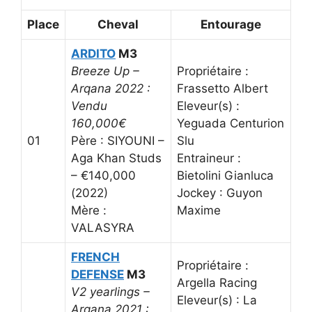
Place
Cheval
Entourage
ARDITO
M3
Breeze Up –
Propriétaire :
Arqana 2022 :
Frassetto Albert
Vendu
Eleveur(s) :
160,000€
Yeguada Centurion
01
Père : SIYOUNI –
Slu
Aga Khan Studs
Entraineur :
– €140,000
Bietolini Gianluca
(2022)
Jockey : Guyon
Mère :
Maxime
VALASYRA
FRENCH
Propriétaire :
DEFENSE
M3
Argella Racing
V2 yearlings –
Eleveur(s) : La
Arqana 2021 :