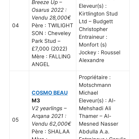
Breeze Up –
Eleveur(s) :
Osarus 2022 :
Kirtlington Stud
Vendu 28,000€
Ltd – Budgett
04
Père : TWILIGHT
Christopher
SON : Cheveley
Entraineur :
Park Stud –
Monfort (s)
£7,000 (2022)
Jockey : Roussel
Mère : FALLING
Alexandre
ANGEL
Propriétaire :
Motschmann
COSMO BEAU
Michael
M3
Eleveur(s) : Al-
V2 yearlings –
Mehshadi Ali
Arqana 2021 :
Thamer – Al-
05
Vendu 62,000€
Mesned Nasser
Père : SHALAA
Abdulla A.a.