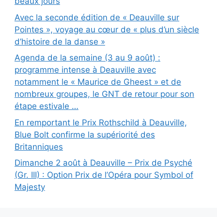
beaux jours
Avec la seconde édition de « Deauville sur
Pointes », voyage au cœur de « plus d’un siècle
d’histoire de la danse »
Agenda de la semaine (3 au 9 août) :
programme intense à Deauville avec
notamment le « Maurice de Gheest » et de
nombreux groupes, le GNT de retour pour son
étape estivale …
En remportant le Prix Rothschild à Deauville,
Blue Bolt confirme la supériorité des
Britanniques
Dimanche 2 août à Deauville – Prix de Psyché
(Gr. III) : Option Prix de l’Opéra pour Symbol of
Majesty