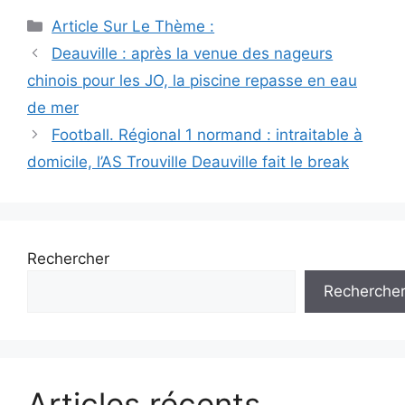
Catégories
Article Sur Le Thème :
Navigation
Deauville : après la venue des nageurs
des
chinois pour les JO, la piscine repasse en eau
articles
de mer
Football. Régional 1 normand : intraitable à
domicile, l’AS Trouville Deauville fait le break
Rechercher
Recherche
Articles récents