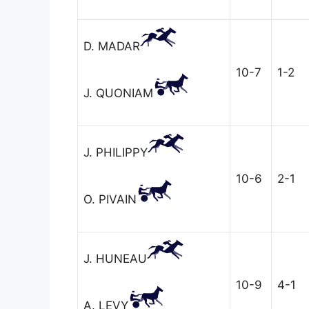
D. MADAR
10-7
1-2
J. QUONIAM
J. PHILIPPY
10-6
2-1
O. PIVAIN
J. HUNEAU
10-9
4-1
A. LEVY