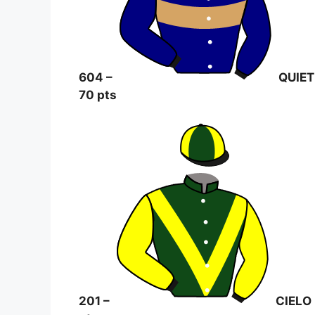
604 –
QUIET
70 pts
201 –
CIELO 