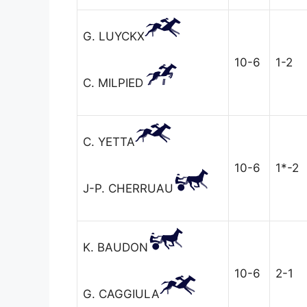
G. LUYCKX
10-6
1-2
C. MILPIED
C. YETTA
10-6
1*-2
J-P. CHERRUAU
K. BAUDON
10-6
2-1
G. CAGGIULA