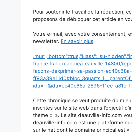
Pour soutenir le travail de la rédaction, 
proposons de débloquer cet article en vou
Votre e-mail, avec votre consentement, es
newsletter.
En savoir plus
.
.mur","bottom":true,"klass":"su-hidden","
france.fr/normandie/deauville-14800/rep
facons-dexprimer-sa-passion-ec40c68a
ff93a39e11d0#bloc_3quarts_1__parentOf_
ida= »&ida=ec40c68a-2896-11ee-a81c-f
Cette chronique se veut produite du mieu
inscrites sur le site web dans l’objectif d
thème « ». Le site deauville-info.com vo
deauville-info.com est une plateforme num
sur le net dont le domaine principal est «