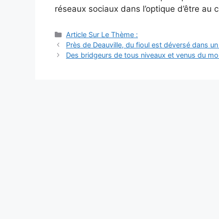
réseaux sociaux dans l’optique d’être au 
Catégories
Article Sur Le Thème :
Navigation
Près de Deauville, du fioul est déversé dans un
des
Des bridgeurs de tous niveaux et venus du mon
articles