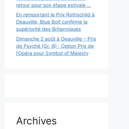
retour pour son étape estivale …
En remportant le Prix Rothschild à
Deauville, Blue Bolt confirme la
supériorité des Britanniques
Dimanche 2 août à Deauville – Prix
de Psyché (Gr. III) : Option Prix de
l’Opéra pour Symbol of Majesty
Archives