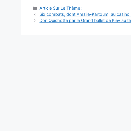
Catégories
Article Sur Le Thème :
Navigation
Six combats, dont Amzile-Kartoum, au casino de
des
Don Quichotte par le Grand ballet de Kiev au th
articles