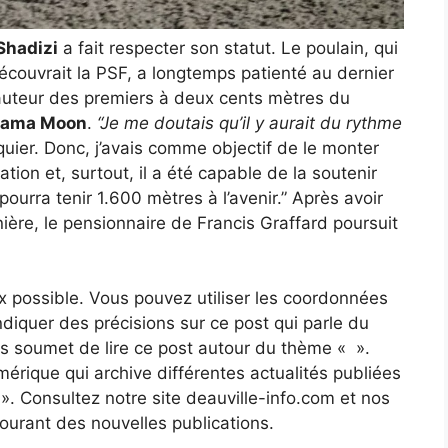
Shadizi
a fait respecter son statut. Le poulain, qui
découvrait la PSF, a longtemps patienté au dernier
hauteur des premiers à deux cents mètres du
bama Moon
.
“Je me doutais qu’il y aurait du rythme
ier. Donc, j’avais comme objectif de le monter
ation et, surtout, il a été capable de la soutenir
pourra tenir 1.600 mètres à l’avenir.” Après avoir
ière, le pensionnaire de Francis Graffard poursuit
x possible. Vous pouvez utiliser les coordonnées
’indiquer des précisions sur ce post qui parle du
us soumet de lire ce post autour du thème « ».
érique qui archive différentes actualités publiées
 ». Consultez notre site deauville-info.com et nos
courant des nouvelles publications.