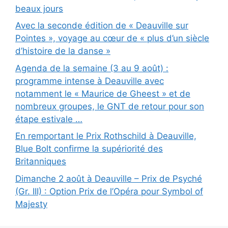
beaux jours
Avec la seconde édition de « Deauville sur
Pointes », voyage au cœur de « plus d’un siècle
d’histoire de la danse »
Agenda de la semaine (3 au 9 août) :
programme intense à Deauville avec
notamment le « Maurice de Gheest » et de
nombreux groupes, le GNT de retour pour son
étape estivale …
En remportant le Prix Rothschild à Deauville,
Blue Bolt confirme la supériorité des
Britanniques
Dimanche 2 août à Deauville – Prix de Psyché
(Gr. III) : Option Prix de l’Opéra pour Symbol of
Majesty