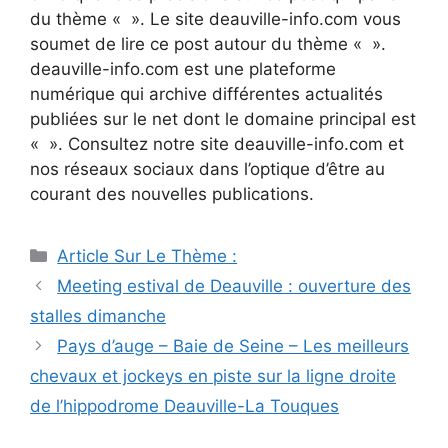
du thème « ». Le site deauville-info.com vous
soumet de lire ce post autour du thème « ».
deauville-info.com est une plateforme
numérique qui archive différentes actualités
publiées sur le net dont le domaine principal est
« ». Consultez notre site deauville-info.com et
nos réseaux sociaux dans l’optique d’être au
courant des nouvelles publications.
Catégories
Article Sur Le Thème :
Navigation
Meeting estival de Deauville : ouverture des
des
stalles dimanche
articles
Pays d’auge – Baie de Seine – Les meilleurs
chevaux et jockeys en piste sur la ligne droite
de l’hippodrome Deauville-La Touques