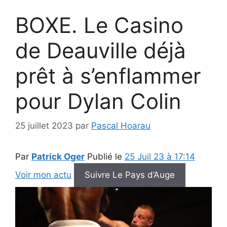
BOXE. Le Casino
de Deauville déjà
prêt à s’enflammer
pour Dylan Colin
25 juillet 2023
par
Pascal Hoarau
Par
Patrick Oger
Publié le
25 Juil 23 à 17:14
Voir mon actu
Suivre Le Pays d’Auge