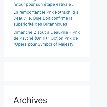
retour pour son étape estivale …
En remportant le Prix Rothschild à
Deauville, Blue Bolt confirme la
supériorité des Britanniques
Dimanche 2 août à Deauville – Prix
de Psyché (Gr. III) : Option Prix de
l’Opéra pour Symbol of Majesty
Archives