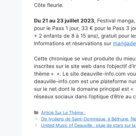
Côte fleurie.
Du 21 au 23 juillet 2023
, Festival manga,
pour le Pass 1 jour, 33 € pour le Pass 3 jo
+ 2 enfants de 8 à 15 ans), gratuit pour l
Informations et réservations sur
mangadea
Cette chronique se veut produite du mieu
inscrites sur le site web dans l’objectif d
thème « ». Le site deauville-info.com vo
deauville-info.com est une plateforme num
sur le net dont le domaine principal est «
réseaux sociaux dans l’optique d’être au 
Catégories
Article Sur Le Thème :
Navigation
Dix lycéens de Saint-Dominique, à Béthune, file
des
United Music of Deauville : pluie de stars sur 
articles