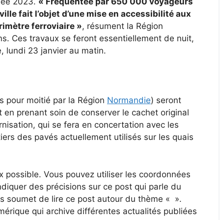
nnée 2023.
« Fréquentée par 650 000 voyageurs
lle fait l’objet d’une mise en accessibilité aux
imètre ferroviaire »
, résument la Région
. Ces travaux se feront essentiellement de nuit,
, lundi 23 janvier au matin.
és pour moitié par la Région
Normandie
) seront
t en prenant soin de conserver le cachet original
rnisation, qui se fera en concertation avec les
iers des pavés actuellement utilisés sur les quais
x possible. Vous pouvez utiliser les coordonnées
’indiquer des précisions sur ce post qui parle du
us soumet de lire ce post autour du thème « ».
érique qui archive différentes actualités publiées