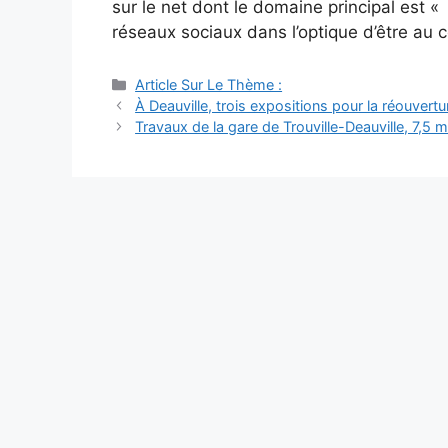
sur le net dont le domaine principal est «
réseaux sociaux dans l’optique d’être au 
Catégories
Article Sur Le Thème :
Navigation
À Deauville, trois expositions pour la réouvert
des
Travaux de la gare de Trouville-Deauville, 7,5 mi
articles