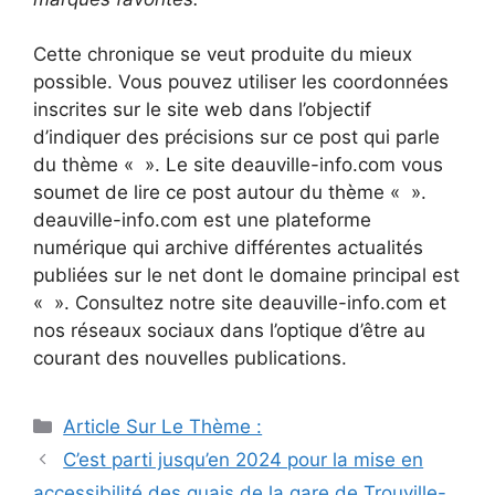
Cette chronique se veut produite du mieux
possible. Vous pouvez utiliser les coordonnées
inscrites sur le site web dans l’objectif
d’indiquer des précisions sur ce post qui parle
du thème « ». Le site deauville-info.com vous
soumet de lire ce post autour du thème « ».
deauville-info.com est une plateforme
numérique qui archive différentes actualités
publiées sur le net dont le domaine principal est
« ». Consultez notre site deauville-info.com et
nos réseaux sociaux dans l’optique d’être au
courant des nouvelles publications.
Catégories
Article Sur Le Thème :
Navigation
C’est parti jusqu’en 2024 pour la mise en
des
accessibilité des quais de la gare de Trouville-