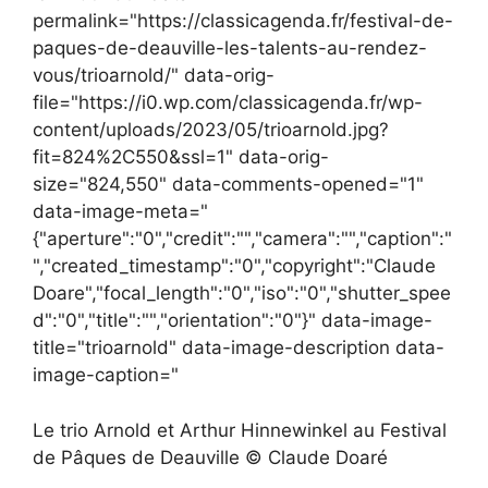
permalink="https://classicagenda.fr/festival-de-
paques-de-deauville-les-talents-au-rendez-
vous/trioarnold/" data-orig-
file="https://i0.wp.com/classicagenda.fr/wp-
content/uploads/2023/05/trioarnold.jpg?
fit=824%2C550&ssl=1" data-orig-
size="824,550" data-comments-opened="1"
data-image-meta="
{"aperture":"0","credit":"","camera":"","caption":"
","created_timestamp":"0","copyright":"Claude
Doare","focal_length":"0","iso":"0","shutter_spee
d":"0","title":"","orientation":"0"}" data-image-
title="trioarnold" data-image-description data-
image-caption="
Le trio Arnold et Arthur Hinnewinkel au Festival
de Pâques de Deauville © Claude Doaré