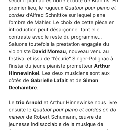
second plan après notre écoute de Brahms. En
premier lieu, le rugueux
Quatuor pour piano et
cordes
d’Alfred Schnittke sur lequel plane
l’ombre de Mahler. Le choix de cette pièce en
introduction peut désarçonner tant elle
contraste avec le reste du programme…
Saluons toutefois la prestation engagée du
violoniste
David Moreau
, nouveau venu au
festival et issu de “l’écurie” Singer-Polignac à
l’instar du jeune pianiste prometteur
Arthur
Hinnewinkel
. Les deux musiciens sont aux
côtés de
Gabrielle Lafait
et de
Simon
Dechambre
.
Le
trio Arnold
et Arthur Hinnewinke nous livre
ensuite le
Quatuor pour piano et cordes en do
mineur
de Robert Schumann, œuvre de
jeunesse indissociable de la musique de