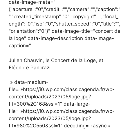
data-image-meta="
{"aperture":"0","credit":"","camera":"","caption":"
","created_timestamp":"0","copyright":"","focal_l
ength":"0","iso":"0","shutter_speed":"0","title":"",
"orientation":"0"}" data-image-title="concert de
la loge" data-image-description data-image-
caption="
Julien Chauvin, le Concert de la Loge, et
Eléonore Pancrazi
» data-medium-
file= »https://i0.wp.com/classicagenda.fr/wp-
content/uploads/2023/05/loge.jpg?
fit=300%2C168&ssl=1″ data-large-
file= »https://i0.wp.com/classicagenda.fr/wp-
content/uploads/2023/05/loge.jpg?
fit=980%2C550&ssl=1″ decoding= »async »