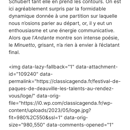
Schubert tant elle en prend les contours. On est
ici agréablement surpris par la formidable
dynamique donnée à une partition sur laquelle
nous n’osions parier au départ, or, il y eut un
enthousiasme et une énergie communicative.
Alors que l’
Andante
montre son intense poésie,
le
Minuetto
, grisant, n’a rien à envier à l’éclatant
final.
<img data-lazy-fallback="1" data-attachment-
id="109240" data-
permalink="https://classicagenda.fr/festival-de-
paques-de-deauville-les-talents-au-rendez-
vous/loge/" data-orig-
file="https://i0.wp.com/classicagenda.fr/wp-
content/uploads/2023/05/loge.jpg?
fit=980%2C550&ssl=1" data-orig-
size="980,550" data-comments-opened="1"