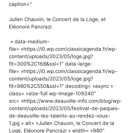
caption="
Julien Chauvin, le Concert de la Loge, et
Eléonore Pancrazi
» data-medium-
file= »https://i0.wp.com/classicagenda.fr/wp-
content/uploads/2023/05/loge.jpg?
fit=300%2C168&ssl=1″ data-large-
file= »https://i0.wp.com/classicagenda.fr/wp-
content/uploads/2023/05/loge.jpg?
fit=980%2C550&ssl=1″ decoding= »async »
class= »size-full wp-image-109240″
src= »https://www.deauville-info.com/blog/wp-
content/uploads/2023/05/festival-de-paques-
de-deauville-les-talents-au-rendez-vous-
1.jpg » alt= »Julien Chauvin, le Concert de la
Loge, Eléonore Pancrazi » width= »980″