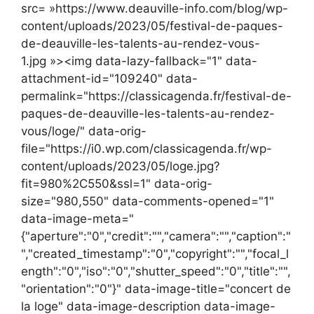
src= »https://www.deauville-info.com/blog/wp-
content/uploads/2023/05/festival-de-paques-
de-deauville-les-talents-au-rendez-vous-
1.jpg »><img data-lazy-fallback="1" data-
attachment-id="109240" data-
permalink="https://classicagenda.fr/festival-de-
paques-de-deauville-les-talents-au-rendez-
vous/loge/" data-orig-
file="https://i0.wp.com/classicagenda.fr/wp-
content/uploads/2023/05/loge.jpg?
fit=980%2C550&ssl=1" data-orig-
size="980,550" data-comments-opened="1"
data-image-meta="
{"aperture":"0","credit":"","camera":"","caption":"
","created_timestamp":"0","copyright":"","focal_l
ength":"0","iso":"0","shutter_speed":"0","title":"",
"orientation":"0"}" data-image-title="concert de
la loge" data-image-description data-image-