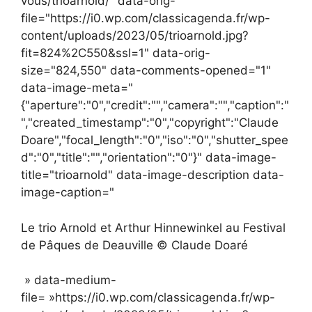
vous/trioarnold/" data-orig-
file="https://i0.wp.com/classicagenda.fr/wp-
content/uploads/2023/05/trioarnold.jpg?
fit=824%2C550&ssl=1" data-orig-
size="824,550" data-comments-opened="1"
data-image-meta="
{"aperture":"0","credit":"","camera":"","caption":"
","created_timestamp":"0","copyright":"Claude
Doare","focal_length":"0","iso":"0","shutter_spee
d":"0","title":"","orientation":"0"}" data-image-
title="trioarnold" data-image-description data-
image-caption="
Le trio Arnold et Arthur Hinnewinkel au Festival
de Pâques de Deauville © Claude Doaré
» data-medium-
file= »https://i0.wp.com/classicagenda.fr/wp-