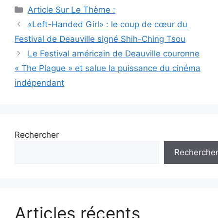
Catégories
Article Sur Le Thème :
Navigation
«Left-Handed Girl» : le coup de cœur du
des
Festival de Deauville signé Shih-Ching Tsou
articles
Le Festival américain de Deauville couronne
« The Plague » et salue la puissance du cinéma
indépendant
Rechercher
Recherche
Articles récents