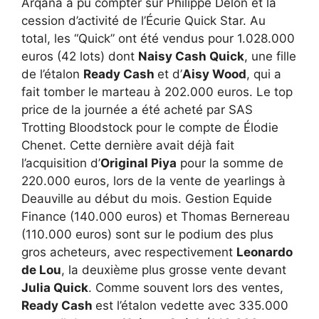
Arqana a pu compter sur Philippe Delon et la
cession d’activité de l’Écurie Quick Star. Au
total, les “Quick” ont été vendus pour 1.028.000
euros (42 lots) dont
Naisy Cash Quick
, une fille
de l’étalon
Ready Cash
et d’
Aisy Wood
, qui a
fait tomber le marteau à 202.000 euros. Le top
price de la journée a été acheté par SAS
Trotting Bloodstock pour le compte de Élodie
Chenet. Cette dernière avait déjà fait
l’acquisition d’
Original Piya
pour la somme de
220.000 euros, lors de la vente de yearlings à
Deauville au début du mois. Gestion Equide
Finance (140.000 euros) et Thomas Bernereau
(110.000 euros) sont sur le podium des plus
gros acheteurs, avec respectivement
Leonardo
de Lou
, la deuxième plus grosse vente devant
Julia Quick
. Comme souvent lors des ventes,
Ready Cash
est l’étalon vedette avec 335.000