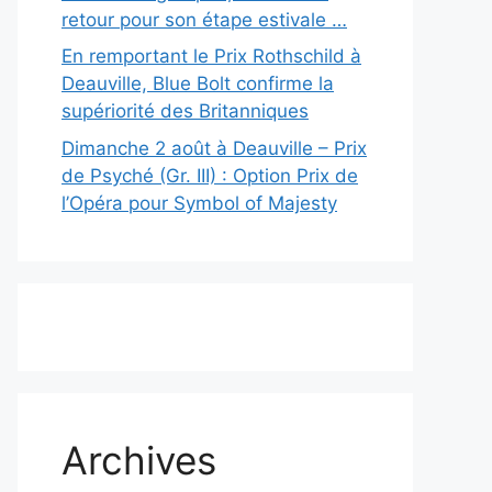
retour pour son étape estivale …
En remportant le Prix Rothschild à
Deauville, Blue Bolt confirme la
supériorité des Britanniques
Dimanche 2 août à Deauville – Prix
de Psyché (Gr. III) : Option Prix de
l’Opéra pour Symbol of Majesty
Archives