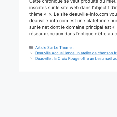
Cette chronique se veut produite du mieu
inscrites sur le site web dans l’objectif d
thème « ». Le site deauville-info.com vo
deauville-info.com est une plateforme num
sur le net dont le domaine principal est «
réseaux sociaux dans l’optique d’être au 
Catégories
Article Sur Le Thème :
Navigation
Deauville Accueil lance un atelier de chanson fr
des
Deauville : la Croix Rouge offre un beau noël a
articles