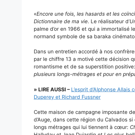
«
Encore une fois, les hasards et les coïn
Dictionnaire de ma vie
. Le réalisateur d’
U
palme d’or en 1966 et qui a immortalisé l
normand symbole de sa baraka cinémato
Dans un entretien accordé à nos confrère
par le chiffre 13 a motivé cette décision
romantisme et de sa superstition positive:
plusieurs longs-métrages et pour en prépa
» LIRE AUSSI –
L’esprit d’Alphonse Allai
Duperey et Richard Fussner
Cette maison de campagne imposante de 
d’Auge, dans cette région du Calvados si c
longs métrages qui lui tiennent à cœur:
Ch
Hallyday et Jean Dujardin et
Les plus bel