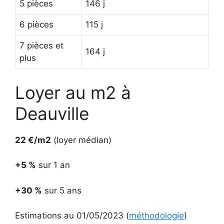
5 pièces
146 j
6 pièces
115 j
7 pièces et
164 j
plus
Loyer au m2 à
Deauville
22 €/m2
(loyer médian)
+5 %
sur 1 an
+30 %
sur 5 ans
Estimations au 01/05/2023 (
méthodologie
)