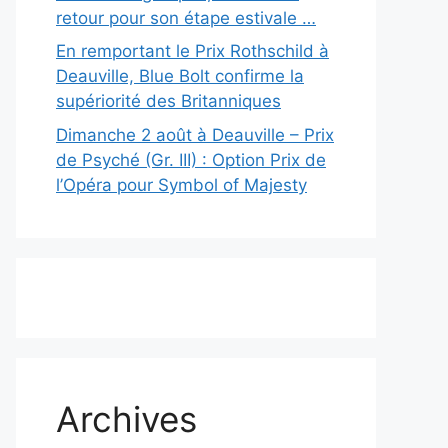
retour pour son étape estivale …
En remportant le Prix Rothschild à
Deauville, Blue Bolt confirme la
supériorité des Britanniques
Dimanche 2 août à Deauville – Prix
de Psyché (Gr. III) : Option Prix de
l’Opéra pour Symbol of Majesty
Archives