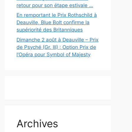
retour pour son étape estivale …
En remportant le Prix Rothschild à
Deauville, Blue Bolt confirme la
supériorité des Britanniques
Dimanche 2 août à Deauville – Prix
de Psyché (Gr. III) : Option Prix de
l’Opéra pour Symbol of Majesty
Archives