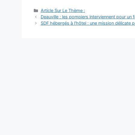
Catégories
Article Sur Le Thème :
Navigation
Deauville : les pompiers interviennent pour un 
des
SDF hébergés à l’hôtel : une mission délicate p
articles