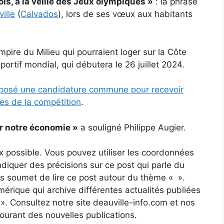
, à la veille des Jeux olympiques »
: la phrase
ille
(
Calvados
), lors de ses vœux aux habitants
mpire du Milieu qui pourraient loger sur la Côte
portif mondial, qui débutera le 26 juillet 2024.
déposé une candidature commune pour recevoir
tes de la compétition
.
ur notre économie »
a souligné Philippe Augier.
x possible. Vous pouvez utiliser les coordonnées
’indiquer des précisions sur ce post qui parle du
us soumet de lire ce post autour du thème « ».
érique qui archive différentes actualités publiées
 ». Consultez notre site deauville-info.com et nos
courant des nouvelles publications.