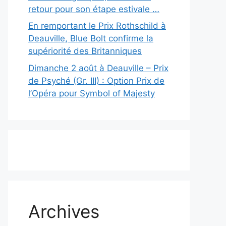
retour pour son étape estivale …
En remportant le Prix Rothschild à
Deauville, Blue Bolt confirme la
supériorité des Britanniques
Dimanche 2 août à Deauville – Prix
de Psyché (Gr. III) : Option Prix de
l’Opéra pour Symbol of Majesty
Archives